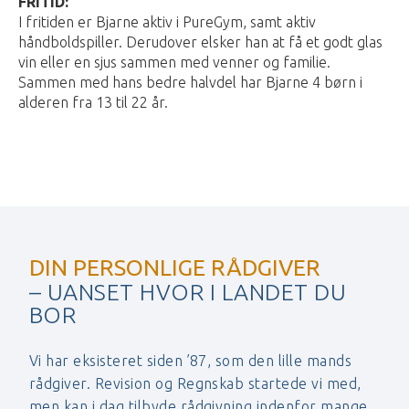
FRITID:
I fritiden er Bjarne aktiv i PureGym, samt aktiv
håndboldspiller. Derudover elsker han at få et godt glas
vin eller en sjus sammen med venner og familie.
Sammen med hans bedre halvdel har Bjarne 4 børn i
alderen fra 13 til 22 år.
DIN PERSONLIGE RÅDGIVER
– UANSET HVOR I LANDET DU
BOR
Vi har eksisteret siden ’87, som den lille mands
rådgiver. Revision og Regnskab startede vi med,
men kan i dag tilbyde rådgivning indenfor mange