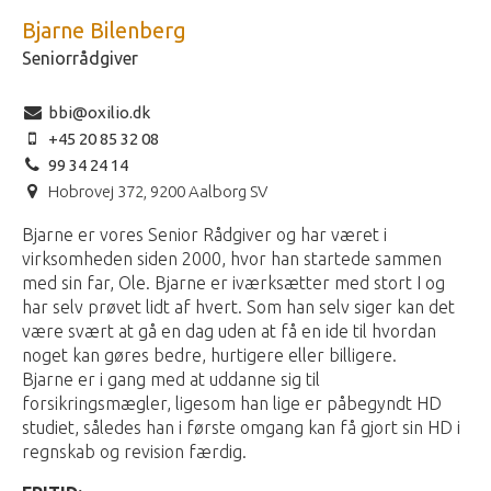
Bjarne Bilenberg
Seniorrådgiver
bbi@oxilio.dk
+45 20 85 32 08
99 34 24 14
Hobrovej 372, 9200 Aalborg SV
Bjarne er vores Senior Rådgiver og har været i
virksomheden siden 2000, hvor han startede sammen
med sin far, Ole. Bjarne er iværksætter med stort I og
har selv prøvet lidt af hvert. Som han selv siger kan det
være svært at gå en dag uden at få en ide til hvordan
noget kan gøres bedre, hurtigere eller billigere.
Bjarne er i gang med at uddanne sig til
forsikringsmægler, ligesom han lige er påbegyndt HD
studiet, således han i første omgang kan få gjort sin HD i
regnskab og revision færdig.