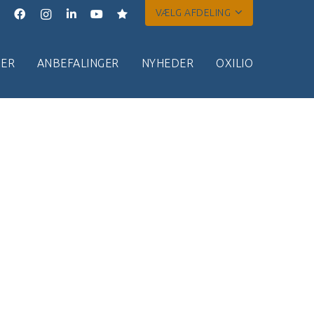
VÆLG AFDELING
ER
ANBEFALINGER
NYHEDER
OXILIO