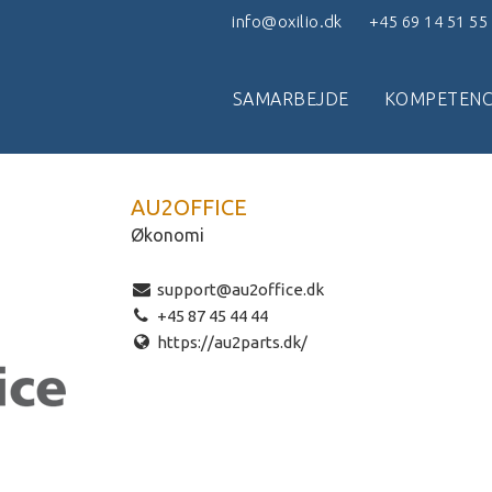
info@oxilio.dk
+45 69 14 51 55
SAMARBEJDE
KOMPETENC
AU2OFFICE
Økonomi
support@au2office.dk
+45 87 45 44 44
https://au2parts.dk/