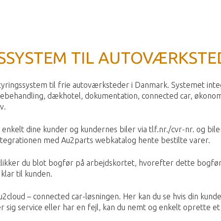
SSYSTEM TIL AUTOVÆRKSTE
yringssystem til frie autoværksteder i Danmark. Systemet inte
rebehandling, dækhotel, dokumentation, connected car, økono
v.
kelt dine kunder og kundernes biler via tlf.nr./cvr-nr. og bile
integrationen med Au2parts webkatalog hente bestilte varer.
 klikker du blot bogfør på arbejdskortet, hvorefter dette bogfø
lar til kunden.
2cloud – connected car-løsningen. Her kan du se hvis din kundes
 sig service eller har en fejl, kan du nemt og enkelt oprette et