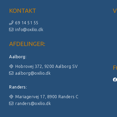
KONTAKT
V
69 14 51 55
info@oxilio.dk
AFDELINGER:
Aalborg:
Hobrovej 372, 9200 Aalborg SV
F
aalborg@oxilio.dk
Randers:
Mariagervej 17, 8900 Randers C
randers@oxilio.dk