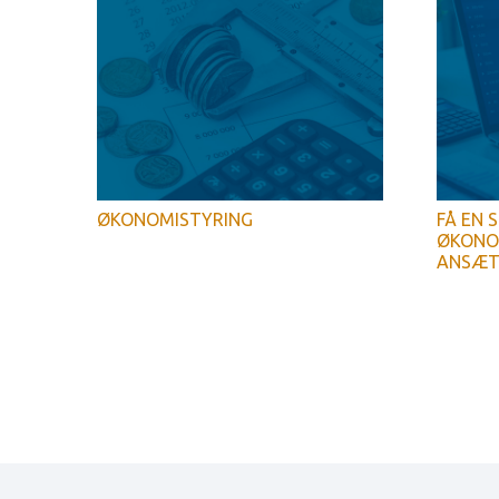
ØKONOMISTYRING
FÅ EN 
ØKONOM
ANSÆT