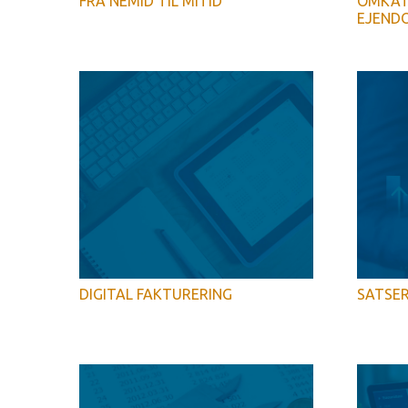
FRA NEMID TIL MITID
OMKAT
EJEND
DIGITAL FAKTURERING
SATSER