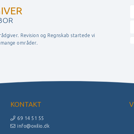
IVER
 BOR
 rådgiver. Revision og Regnskab startede vi
r mange områder.
KONTAKT
V
69 14 51 55
info@oxilio.dk